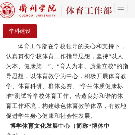
导
航
菜
单
学科建设
体育工作部在学校领导的关心和支持下，
认真贯彻学校体育工作指导思想，坚持“以人
为本、健康第一”、“育人为本、质量立校”的指
导思想，以体育教学为中心，积极开展体育教
学、体育科研、群体竞赛、“学生体质健康标
准”测试等学校体育工作。营造良好和谐的体
育工作环境，构建绿色体育教学体系，有效地
促进学生身心健康和社会性发展。
博学体育文化发展中心（简称“博体中