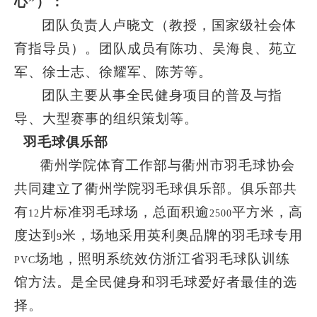
心”）：
团队负责人卢晓文（教授，国家级社会体
育指导员）。团队成员有陈功、吴海良、苑立
军、徐士志、徐耀军、陈芳等。
团队主要从事全民健身项目的普及与指
导、大型赛事的组织策划等。
羽毛球俱乐部
衢州学院
体育工作部
与衢州市羽毛球协会
共同建立了衢州学院羽毛球俱乐部。俱乐部共
有
片标准羽毛球场，总面积逾
平方米，高
12
2500
度达到
米，场地采用
英利奥
品牌的羽毛球专用
9
场地，照明系统效仿浙江省羽毛球队训练
PVC
馆方法。是全民健身和羽毛球爱好者最佳的选
择。